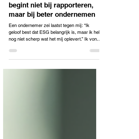
4 mei
6 minuten om te lezen
De businesscase van ESG
begint niet bij rapporteren,
maar bij beter ondernemen
Een ondernemer zei laatst tegen mij: “Ik
geloof best dat ESG belangrijk is, maar ik heb
nog niet scherp wat het mij oplevert.” Ik vond
dat een eerlijke opmerking. En waarschijnlijk
denken veel ondernemers, directeuren en
managementteams precies hetzelfde. Niet
omdat ze duurzaamheid onbelangrijk vinden,
maar omdat ESG vaak wordt gepresenteerd
op een manier waar je niet direct enthousiast
van wordt. Het gaat al snel over regelgeving,
rapportage-eisen, CO₂-data, vragenlijsten, d