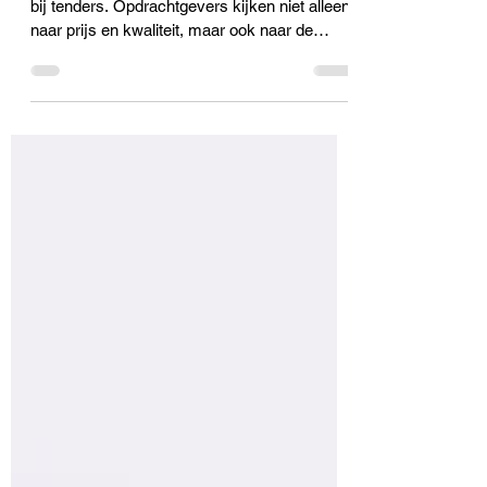
waarom een sterk duurzaam
verhaal steeds vaker het
verschil maakt
Duurzaamheid speelt een steeds grotere rol
bij tenders. Opdrachtgevers kijken niet alleen
naar prijs en kwaliteit, maar ook naar de
vraag: met wie bouwen wij aan de toekomst?
Veel organisaties doen al meer aan
duurzaamheid dan ze denken, maar missen
een helder verhaal. Een geloofwaardig ESG-
verhaal laat zien waar je voor staat en kan
precies het verschil maken tussen meedoen
aan een tender of de tender winnen.