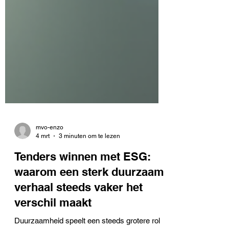
mvo-enzo
4 mrt
3 minuten om te lezen
Tenders winnen met ESG: