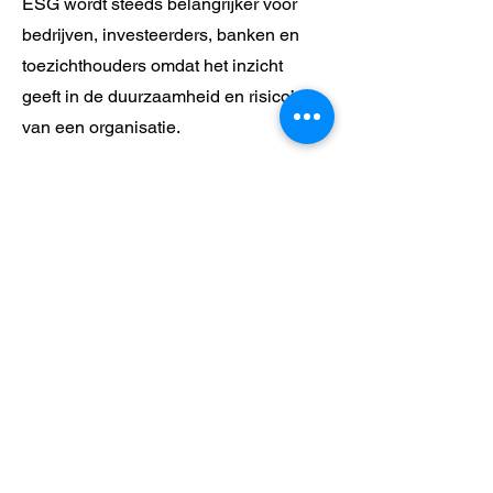
ESG wordt steeds belangrijker voor
bedrijven, investeerders, banken en
toezichthouders omdat het inzicht
geeft in de duurzaamheid en risico’s
van een organisatie.
Wat doet een ESG-consultant?
Een ESG-consultant helpt organisaties
om duurzaamheid te meten,
verbeteren en rapporteren. Dit kan
onder andere bestaan uit het uitvoeren
van een CO₂-footprint, een dubbele
materialiteitsanalyse (DMA), het
ontwikkelen van een ESG-strategie en
het opstellen van een
duurzaamheidsrapport volgens CSRD