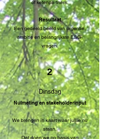
of ketenpartners.
Resultaat
Een gedeeld beeld van urgentie,
ambitie en belangrijkste ESG-
vragen.
2
Dinsdag
Nulmeting en stakeholderinput
We brengen in kaart waar jullie nu
staan.
Dat doen we op basis van