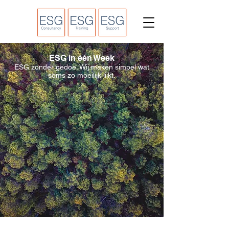
ESG in één Week
ESG zonder gedoe. Wij maken simpel wat
soms zo moeilijk lijkt.