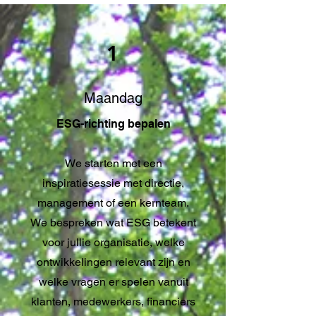
1
Maandag
ESG-richting bepalen
We starten met een
inspiratiesessie met directie,
management of een kernteam.
We bespreken wat ESG betekent
voor jullie organisatie, welke
ontwikkelingen relevant zijn en
welke vragen er spelen vanuit
klanten, medewerkers, financiers